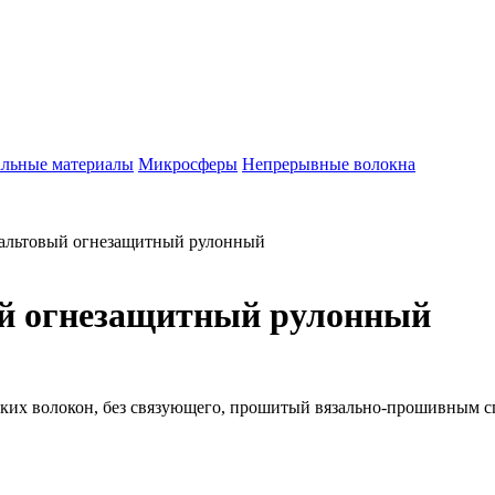
льные материалы
Микросферы
Непрерывные волокна
зальтовый огнезащитный рулонный
ый огнезащитный рулонный
нких волокон, без связующего, прошитый вязально-прошивным с