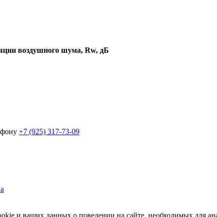
яции воздушного шума, Rw, дБ
лефону
+7 (925) 317-73-09
а
ookie и ваших данных о поведении на сайте, необходимых для ана