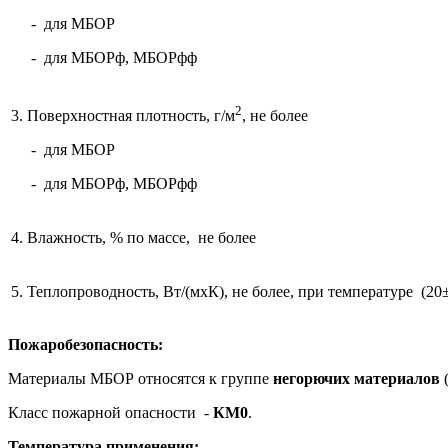
- для МБОР
- для МБОРф, МБОРфф
2
3. Поверхностная плотность, г/м
, не более
- для МБОР
- для МБОРф, МБОРфф
4. Влажность, % по массе, не более
5. Теплопроводность, Вт/(мхК), не более, при температуре (20
Пожаробезопасность:
Материалы МБОР относятся к группе
негорючих материалов
(
Класс пожарной опасности -
КМ0
.
Т
емпература применения: