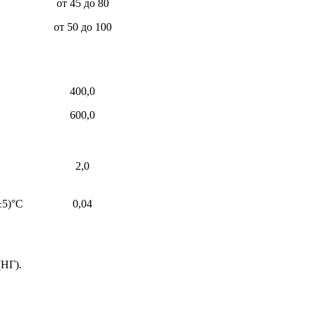
от 45 до 80
от 50 до 100
400,0
600,0
2,0
±5)°С
0,04
НГ).