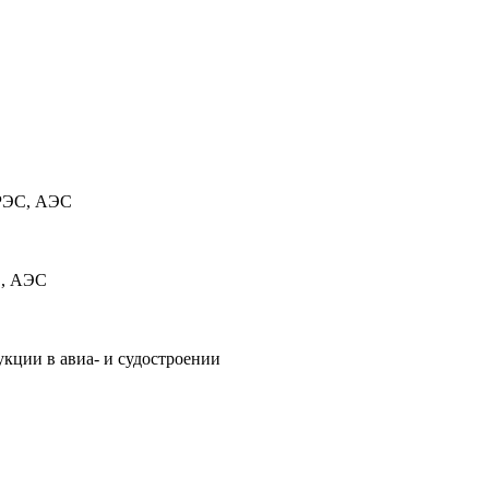
ГРЭС, АЭС
С, АЭС
кции в авиа- и судостроении