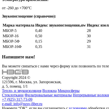
от -260 до +700°С
Звукопоглощение (справочно):
Марка материала
Индекс звукопоглощения,αw
Индекс изол
МБОР-5
0,40
28
МБОР-16
0,50
30
МБОР-5Ф
0,15
29
МБОР-16Ф
0,35
31
Напишите нам!
Вы можете связаться с нами через форму или позвонить по те
Copyright 2024 ©
121596, г. Москва, ул. Запорожская,
д. 5, помещ. 1/1
Тепло- и звукоизоляция
Волокна
Микросферы
Стеклоткани
Фильтровальные материалы
Непрерывные волокн
+7 (925) 317-73-09
e-mail: info@nzsv-fiber.ru
Нажмите “ОК”, если вы соглашаетесь с
условиями
обработки c