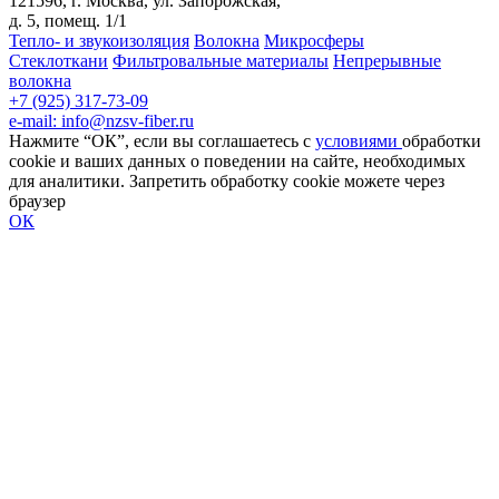
121596, г. Москва, ул. Запорожская,
д. 5, помещ. 1/1
Тепло- и звукоизоляция
Волокна
Микросферы
Стеклоткани
Фильтровальные материалы
Непрерывные
волокна
+7 (925) 317-73-09
e-mail: info@nzsv-fiber.ru
Нажмите “ОК”, если вы соглашаетесь с
условиями
обработки
cookie и ваших данных о поведении на сайте, необходимых
для аналитики. Запретить обработку cookie можете через
браузер
ОК