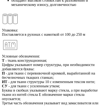
обладают высокой стойкостью к разложению и
механическому износу, долговечностью
Упаковка:
Поставляется в рулонах с намоткой от 100 до 250 м
Условные обозначения:
Т
- ткань конструкционная;
Цифры указывают номер структуры, при необходимости
добавляются буквы:
П
- для ткани с перевивочной кромкой, выработанной на
бесчелночных ткацких станках;
ИТ
- для ткани структуры 10 с измененным тексом нити;
СУ
- для ткани с усиленным утком;
Буквы в скобках указывают марку стекла, а при выработке
ткани из нитей стекла Е обозначение марки стекла
опускается;
Третья часть обозначения указывает вид замасливателя или