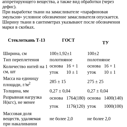
аппретирующего вещества, а также вид обработки (через
дефис).
При выработке ткани на замасливателе «парафиновая
эмульсия» условное обозначение замасливателя опускается.
Ширину ткани в сантиметрах указывают после обозначения
марки в скобках.
Стеклоткань Т-13
ГОСТ
ТУ
Ширина, см
100±1,92±1
100±2
Тип переплетения
полотняное
полотняное
основа
16 + 1
основа
16 + 1
Количество нитей на 1
см, шт
уток
10 ± 1
уток
10 ± 1
Масса на единицу
285 ± 15
275 ± 25
2
площади, г/м
Толщина, мм
0,27 ± 0,04
0,27 ± 0,04
Разрывная нагрузка
основа
1764(180)
основа
1400(140)
Н(кгс), не менее
уток
1176(120)
уток
1000(100)
Массовая доля
веществ, удаляемая
не более 2,0
не более 2,0
при накаливании