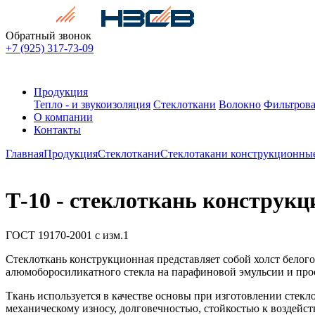
Обратный звонок
+7 (925) 317-73-09
Продукция
Тепло - и звукоизоляция
Стеклоткани
Волокно
Фильтрова
О компании
Контакты
Главная
Продукция
Стеклоткани
Стеклотакани конструкционны
Т-10 - стеклоткань конструк
ГОСТ 19170-2001 с изм.1
Стеклоткань конструкционная представляет собой холст белого
алюмоборосиликатного стекла на парафиновой эмульсии и прос
Ткань используется в качестве основы при изготовлении стек
механическому износу, долговечностью, стойкостью к воздейст