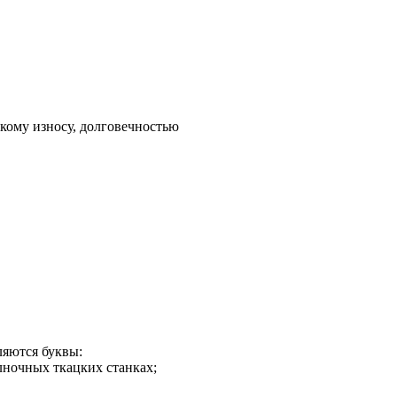
кому износу, долговечностью
ляются буквы:
елночных ткацких станках;