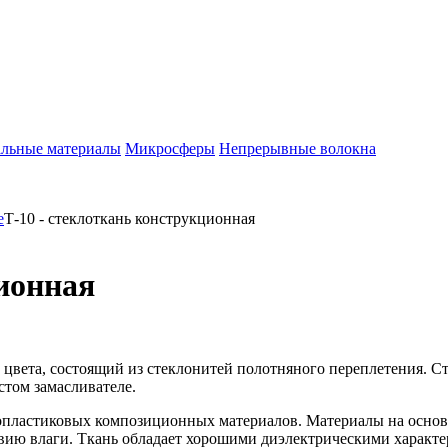
льные материалы
Микросферы
Непрерывные волокна
е
Т-10 - стеклоткань конструкционная
ционная
 цвета, состоящий из стеклонитей полотняного переплетения. С
том замасливателе.
лопластиковых композиционных материалов. Материалы на основ
вию влаги. Ткань обладает хорошими диэлектрическими характер