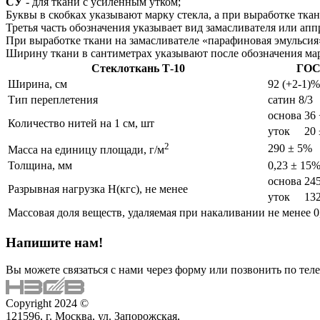
СУ
- для ткани с усиленным утком;
Буквы в скобках указывают марку стекла, а при выработке ткан
Третья часть обозначения указывает вид замасливателя или апп
При выработке ткани на замасливателе «парафиновая эмульсия
Ширину ткани в сантиметрах указывают после обозначения мар
Стеклоткань Т-10
ГОС
Ширина, см
92 (+2-1)%
Тип переплетения
сатин 8/3
основа
36 
Количество нитей на 1 см, шт
уток
20
2
290 ± 5%
Масса на единицу площади, г/м
Толщина, мм
0,23 ± 15
основа
24
Разрывная нагрузка Н(кгс), не менее
уток
13
Массовая доля веществ, удаляемая при накаливании
не менее 0
Напишите нам!
Вы можете связаться с нами через форму или позвонить по те
Copyright 2024 ©
121596, г. Москва, ул. Запорожская,