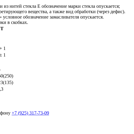
и из нитей стекла Е обозначение марки стекла опускается;
ретирующего вещества, а также вид обработки (через дефис).
» условное обозначение замасливателя опускается.
ки в скобках.
Т
+ 1
 ± 1
%
50(250)
23(135)
,3
лефону
+7 (925) 317-73-09